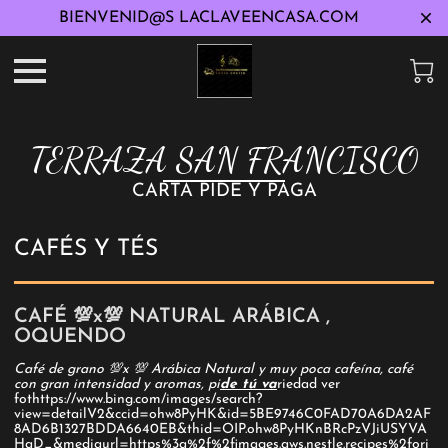
BIENVENID@S LACLAVEENCASA.COM
TERRAZA SAN FRANCISCO
CARTA PIDE Y PAGA
CAFÉS Y TÉS
CAFÉ 💯x💯 NATURAL ARÁBICA ,
OQUENDO
Café de grano 💯x 💯 Arábica Natural y muy poca cafeína, café
con gran intensidad y aromas, pi
de tú va
riedad ver
fothttps://www.bing.com/images/search?
view=detailV2&ccid=ohw8PyHK&id=5BE9746C0FAD70A6DA2AF
8AD6B1327BDDA6640EB&thid=OIP.ohw8PyHKnBRcPzVJiUSYVA
HaD_&mediaurl=https%3a%2f%2fimages.aws.nestle.recipes%2fori