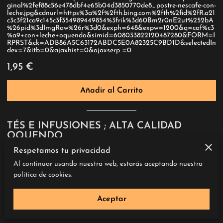
ginal%2fef88c56e478dbf4e65b04d3850770de8_postre-nescafe-con-
leche.jpg&cdnurl=https%3a%2f%2fth.bing.com%2fth%2fid%2fR.a21
c3c3f21ca9c145c3f354989449854%3frik%3d60Bm2r0nE2ut%252bA
%26pid%3dImgRaw%26r%3d0&exph=648&expw=1200&q=caf%c3
%a9+con+leche+oquendo&simid=608033822120487280&FORM=I
RPRST&ck=ADB86A5C63172ABDC5E0A82325C9BD1D&selectedIn
dex=7&itb=0&ajaxhist=0&ajaxserp =0
1,95 €
Añadir al Carrito
TÉS E INFUSIONES ; ALTA CALIDAD
OQUENDO
Respetamos tu privacidad
Observa toda la gama y variedades de nuestros tés de alta
calidad;
Al continuar usando nuestra web, estarás aceptando nuestra
Pedir oquendo
Pedir
política de cookies.
1,95 €
Aceptar
Añadir al Carrito