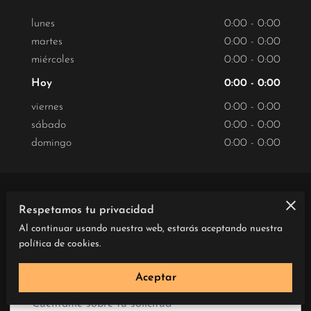
lunes
0:00
-
0:00
martes
0:00
-
0:00
miércoles
0:00
-
0:00
Hoy
0:00
-
0:00
viernes
0:00
-
0:00
sábado
0:00
-
0:00
domingo
0:00
-
0:00
Petición de presupuesto
Respetamos tu privacidad
Al continuar usando nuestra web, estarás aceptando nuestra
Se enviará un email al negocio
política de cookies.
Aceptar
Cuéntame sobre tu solicitud