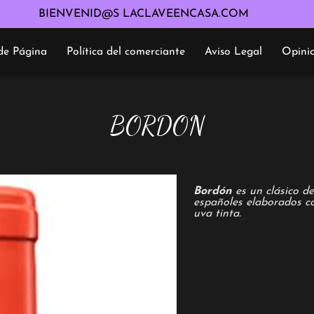
BIENVENID@S LACLAVEENCASA.COM
de Página
Política del comerciante
Aviso Legal
Opini
Política de devolución
BORDON
Bordón
es un clásico d
españoles elaborados co
uva tinta.