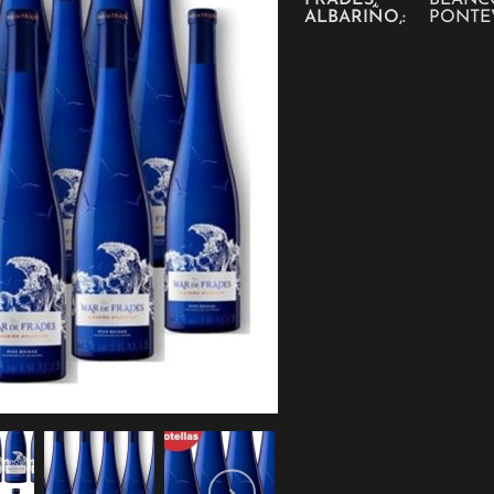
FRADES,
BLANC
ALBARIÑO,
:
PONTE