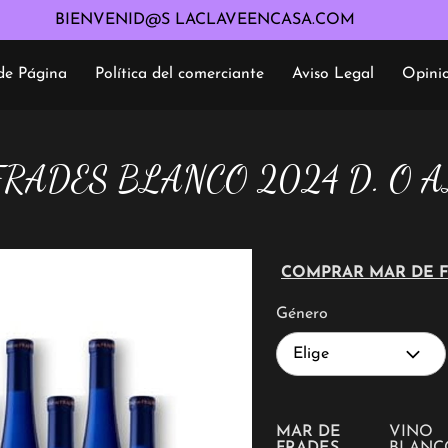
BIENVENID@S LACLAVEENCASA.COM
de Página
Política del comerciante
Aviso Legal
Opini
Política de devolución
FRADES BLANCO 2024 D. O 
COMPRAR MAR DE 
Género
Elige
MAR DE
VINO