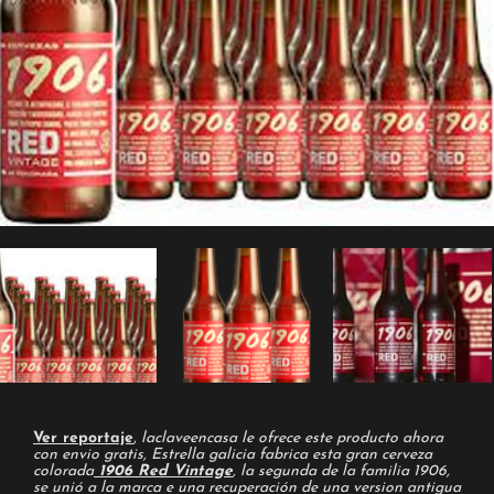
Ver reportaje
,
laclaveencasa le ofrece este producto ahora
con envio gratis, Estrella galicia fabrica esta gran cerveza
colorada
1906 Red Vintage
, la segunda de la familia 1906,
se unió a la marca e una recuperación de una version antigua