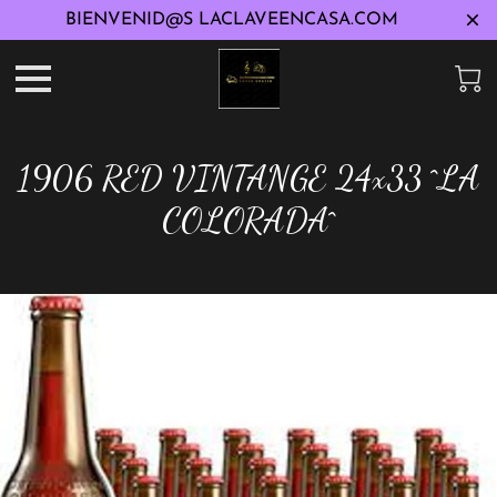
BIENVENID@S LACLAVEENCASA.COM
1906 RED VINTANGE 24x33 ^LA
COLORADA^